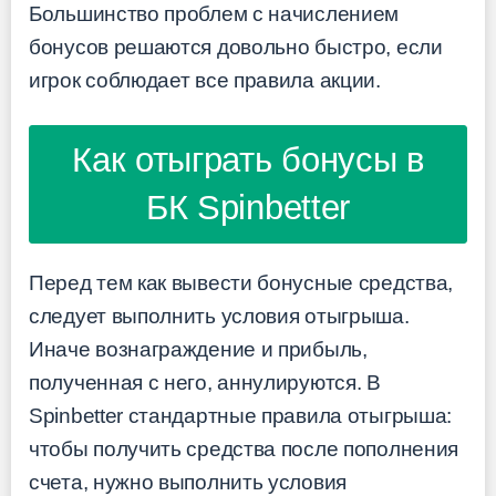
Большинство проблем с начислением
бонусов решаются довольно быстро, если
игрок соблюдает все правила акции.
Как отыграть бонусы в
БК Spinbetter
Перед тем как вывести бонусные средства,
следует выполнить условия отыгрыша.
Иначе вознаграждение и прибыль,
полученная с него, аннулируются. В
Spinbetter стандартные правила отыгрыша:
чтобы получить средства после пополнения
счета, нужно выполнить условия