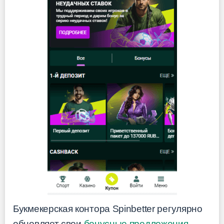
Букмекерская контора Spinbetter регулярно
обновляет свои
бонусные предложения
,