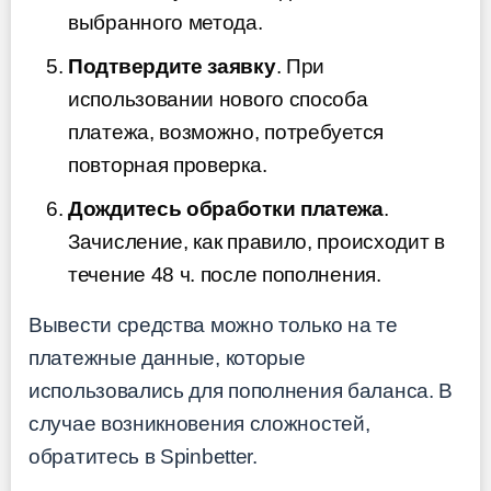
выбранного метода.
Подтвердите заявку
. При
использовании нового способа
платежа, возможно, потребуется
повторная проверка.
Дождитесь обработки платежа
.
Зачисление, как правило, происходит в
течение 48 ч. после пополнения.
Вывести средства можно только на те
платежные данные, которые
использовались для пополнения баланса. В
случае возникновения сложностей,
обратитесь в Spinbetter.