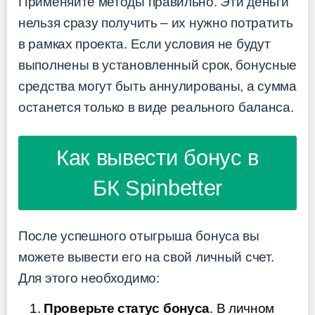
Применяйте методы правильно. Эти деньги
нельзя сразу получить – их нужно потратить
в рамках проекта. Если условия не будут
выполнены в установленный срок, бонусные
средства могут быть аннулированы, а сумма
останется только в виде реального баланса.
Как вывести бонус в
БК Spinbetter
После успешного отыгрыша бонуса вы
можете вывести его на свой личный счет.
Для этого необходимо:
Проверьте статус бонуса
. В личном