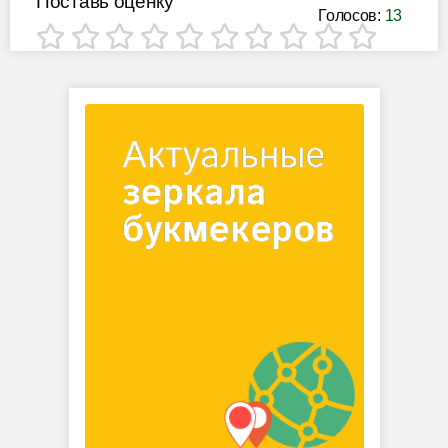
Поставь оценку
Голосов:
13