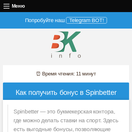
Меню
Меню
Попробуйте наш
Telegram BOT!
⏰ Время чтения: 11 минут
Как получить бонус в Spinbetter
Spinbetter — это букмекерская контора,
где можно делать ставки на спорт. Здесь
есть выгодные бонусы, позволяющие