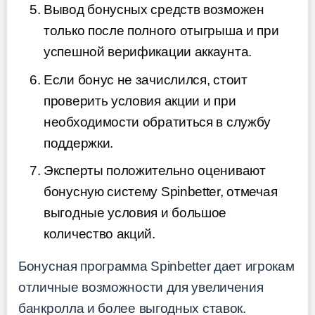
Вывод бонусных средств возможен
только после полного отыгрыша и при
успешной верификации аккаунта.
Если бонус не зачислился, стоит
проверить условия акции и при
необходимости обратиться в службу
поддержки.
Эксперты положительно оценивают
бонусную систему Spinbetter, отмечая
выгодные условия и большое
количество акций.
Бонусная программа Spinbetter дает игрокам
отличные возможности для увеличения
банкролла и более выгодных ставок.