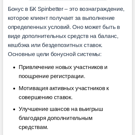
Бонус в БК Spinbetter – это вознаграждение,
которое клиент получает за выполнение
определенных условий. Оно может быть в
виде дополнительных средств на баланс,
кешбэка или бездепозитных ставок.
Основные цели бонусной системы:
Привлечение новых участников и
поощрение регистрации.
Мотивация активных участников к
совершению ставок.
Улучшение шансов на выигрыш
благодаря дополнительным
средствам.