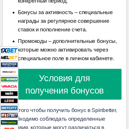
конкретный период.
Бонусы за активность – специальные
награды за регулярное совершение
ставок и пополнение счета.
Промокоды – дополнительные бонусы,
которые можно активировать через
специальное поле в личном кабинете.
Условия для
получения бонусов
Для того чтобы получить бонус в Spinbetter,
необходимо соблюдать определенные
условия, которые могут различаться в