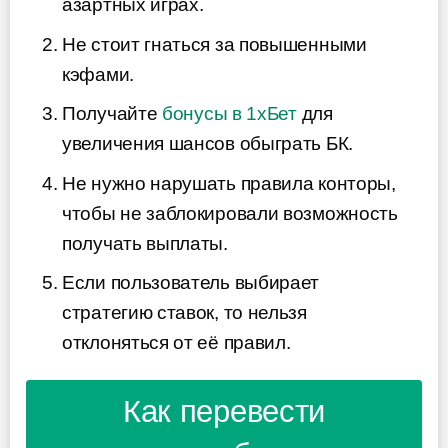
азартных играх.
Не стоит гнаться за повышенными
кэфами.
Получайте
бонусы в 1хБет
для
увеличения шансов обыграть БК.
Не нужно нарушать правила конторы,
чтобы не заблокировали возможность
получать выплаты.
Если пользователь выбирает
стратегию ставок, то нельзя
отклоняться от её правил.
Как перевести