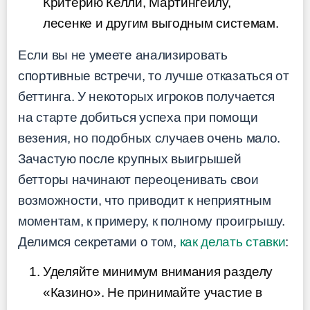
Критерию Келли, Мартингейлу,
лесенке и другим выгодным системам.
Если вы не умеете анализировать
спортивные встречи, то лучше отказаться от
беттинга. У некоторых игроков получается
на старте добиться успеха при помощи
везения, но подобных случаев очень мало.
Зачастую после крупных выигрышей
бетторы начинают переоценивать свои
возможности, что приводит к неприятным
моментам, к примеру, к полному проигрышу.
Делимся секретами о том,
как делать ставки
:
Уделяйте минимум внимания разделу
«Казино». Не принимайте участие в