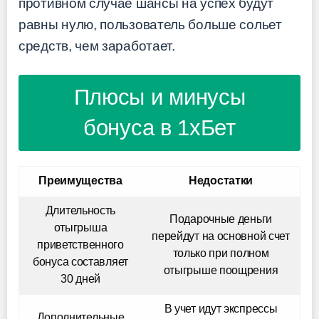
противном случае шансы на успех будут
равны нулю, пользователь больше сольет
средств, чем заработает.
Плюсы и минусы
бонуса в 1хБет
Преимущества
Недостатки
Длительность
Подарочные деньги
отыгрыша
перейдут на основной счет
приветственного
только при полном
бонуса составляет
отыгрыше поощрения
30 дней
В учет идут экспрессы
Дополнительные