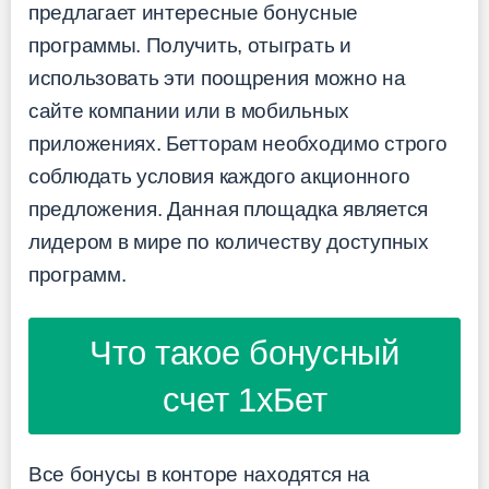
предлагает интересные бонусные
программы. Получить, отыграть и
использовать эти поощрения можно на
сайте компании или в мобильных
приложениях. Бетторам необходимо строго
соблюдать условия каждого акционного
предложения. Данная площадка является
лидером в мире по количеству доступных
программ.
Что такое бонусный
счет 1хБет
Все бонусы в конторе находятся на