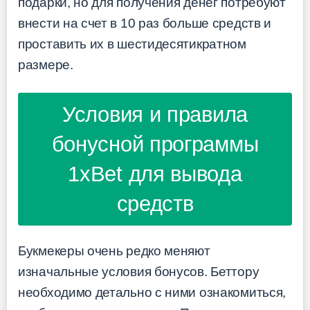
подарки, но для получения денег потребуют
внести на счет в 10 раз больше средств и
проставить их в шестидесятикратном
размере.
Условия и правила
бонусной программы
1xBet для вывода
средств
Букмекеры очень редко меняют
изначальные условия бонусов. Беттору
необходимо детально с ними ознакомиться,