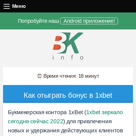
Меню
Меню
Попробуйте наш
Android приложение!
⏰ Время чтения: 18 минут
Как отыграть бонус в 1xbet
Букмекерская контора 1xBet (
1xbet зеркало
сегодня сейчас 2022
) для привлечения
новых и удержания действующих клиентов