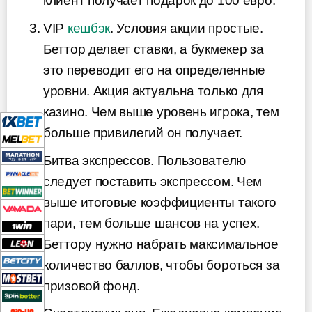
клиент получает подарок до 100 евро.
VIP
кешбэк
. Условия акции простые.
Беттор делает ставки, а букмекер за
это переводит его на определенные
уровни. Акция актуальна только для
казино. Чем выше уровень игрока, тем
больше привилегий он получает.
Битва экспрессов. Пользователю
следует поставить экспрессом. Чем
выше итоговые коэффициенты такого
пари, тем больше шансов на успех.
Беттору нужно набрать максимальное
количество баллов, чтобы бороться за
призовой фонд.