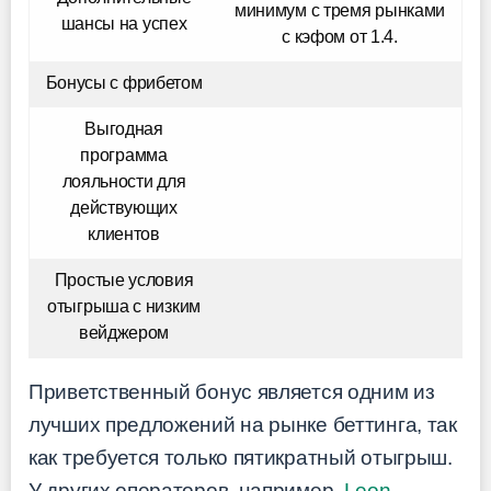
минимум с тремя рынками
шансы на успех
с кэфом от 1.4.
Бонусы с фрибетом
Выгодная
программа
лояльности для
действующих
клиентов
Простые условия
отыгрыша с низким
вейджером
Приветственный бонус является одним из
лучших предложений на рынке беттинга, так
как требуется только пятикратный отыгрыш.
У других операторов, например,
Leon
,