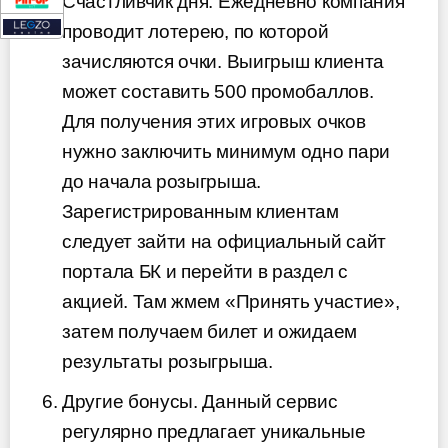
Счастливчик дня. Ежедневно компания
проводит лотерею, по которой
зачисляются очки. Выигрыш клиента
может составить 500 промобаллов.
Для получения этих игровых очков
нужно заключить минимум одно пари
до начала розыгрыша.
Зарегистрированным клиентам
следует зайти на официальный сайт
портала БК и перейти в раздел с
акцией. Там жмем «Принять участие»,
затем получаем билет и ожидаем
результаты розыгрыша.
Другие бонусы. Данный сервис
регулярно предлагает уникальные