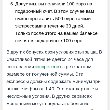
Допустим, вы получили 100 евро на
подарочный счет. В этом случае вам
нужно проставить 500 евро такими
экспрессами в течение 30 дней.
Только после этого на вашем балансе
появятся подарочные 100 евро.
В других бонусах свои условия отыгрыша. В
Счастливой пятнице дается 24 часа для
составления
экспрессов
в трехкратном
размере от полученной суммы. Эти
экспрессы должны содержать минимум три
рынка с кэфом от 1.40. Это стандартные и
несложные условия. В других сервисах
мошенники могут предлагать большие