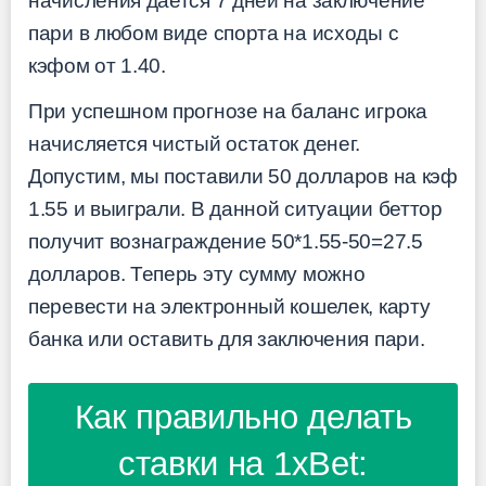
начисления дается 7 дней на заключение
пари в любом виде спорта на исходы с
кэфом от 1.40.
При успешном прогнозе на баланс игрока
начисляется чистый остаток денег.
Допустим, мы поставили 50 долларов на кэф
1.55 и выиграли. В данной ситуации беттор
получит вознаграждение 50*1.55-50=27.5
долларов. Теперь эту сумму можно
перевести на электронный кошелек, карту
банка или оставить для заключения пари.
Как правильно делать
ставки на 1xBet: