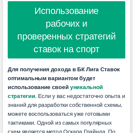
Использование
рабочих и
проверенных стратегий
ставок на спорт
Для получения дохода в БК Лига Ставок
оптимальным вариантом будет
использование своей
уникальной
стратегии
. Если у вас недостаточно опыта и
знаний для разработки собственной схемы,
можете воспользоваться уже готовыми
тактиками. Одной из самых популярных
схем является метод Оскара Грайнда. По