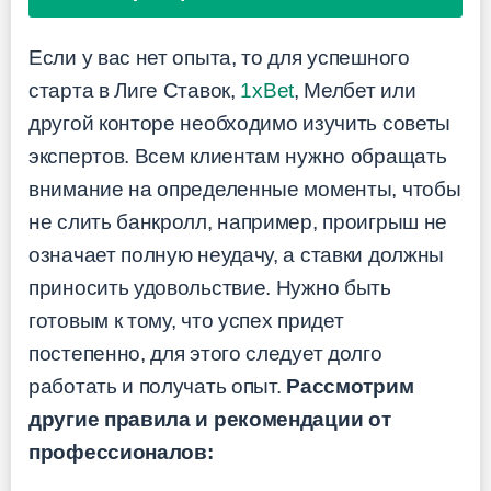
Если у вас нет опыта, то для успешного
старта в Лиге Ставок,
1xBet
, Мелбет или
другой конторе необходимо изучить советы
экспертов. Всем клиентам нужно обращать
внимание на определенные моменты, чтобы
не слить банкролл, например, проигрыш не
означает полную неудачу, а ставки должны
приносить удовольствие. Нужно быть
готовым к тому, что успех придет
постепенно, для этого следует долго
работать и получать опыт.
Рассмотрим
другие правила и рекомендации от
профессионалов: