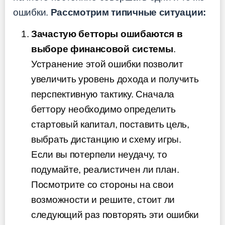
ошибки.
Рассмотрим типичные ситуации:
Зачастую бетторы ошибаются в
выборе финансовой системы
.
Устранение этой ошибки позволит
увеличить уровень дохода и получить
перспективную тактику. Сначала
беттору необходимо определить
стартовый капитал, поставить цель,
выбрать дистанцию и схему игры.
Если вы потерпели неудачу, то
подумайте, реалистичен ли план.
Посмотрите со стороны на свои
возможности и решите, стоит ли
следующий раз повторять эти ошибки