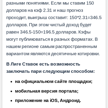
разными понятиями. Если мы ставим 150
долларов на кэф 2.31 и наш прогноз
проходит, выигрыш составит: 150*2.31=346.5
долларов. При этом чистый доход будет
равен 346.5-150=196.5 долларов. Кэфы
могут публиковаться в разных форматах. В
нашем регионе самым распространенным
вариантом являются десятичные котировки.
В Лиге Ставок есть возможность
заключать пари следующим способом:
на официальном сайте площадки;
мобильная версия портала;
приложение на iOS, Андроид.