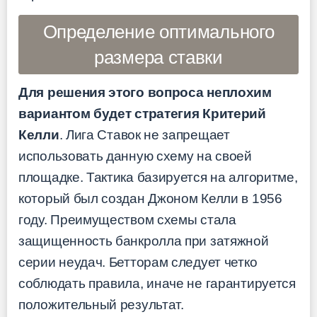
Определение оптимального
размера ставки
Для решения этого вопроса неплохим
вариантом будет стратегия Критерий
Келли
. Лига Ставок не запрещает
использовать данную схему на своей
площадке. Тактика базируется на алгоритме,
который был создан Джоном Келли в 1956
году. Преимуществом схемы стала
защищенность банкролла при затяжной
серии неудач. Бетторам следует четко
соблюдать правила, иначе не гарантируется
положительный результат.