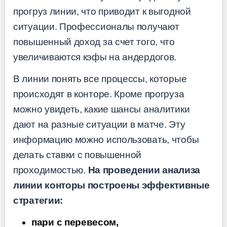
прогруз линии, что приводит к выгодной
ситуации. Профессионалы получают
повышенный доход за счет того, что
увеличиваются кэфы на андердогов.
В линии понять все процессы, которые
происходят в конторе. Кроме прогруза
можно увидеть, какие шансы аналитики
дают на разные ситуации в матче. Эту
информацию можно использовать, чтобы
делать ставки с повышенной
проходимостью.
На проведении анализа
линии конторы построены эффективные
стратегии:
пари с перевесом,