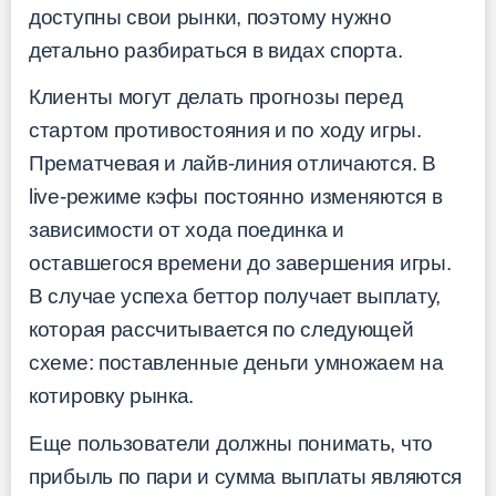
доступны свои рынки, поэтому нужно
детально разбираться в видах спорта.
Клиенты могут делать прогнозы перед
стартом противостояния и по ходу игры.
Прематчевая и лайв-линия отличаются. В
live-режиме кэфы постоянно изменяются в
зависимости от хода поединка и
оставшегося времени до завершения игры.
В случае успеха беттор получает выплату,
которая рассчитывается по следующей
схеме: поставленные деньги умножаем на
котировку рынка.
Еще пользователи должны понимать, что
прибыль по пари и сумма выплаты являются