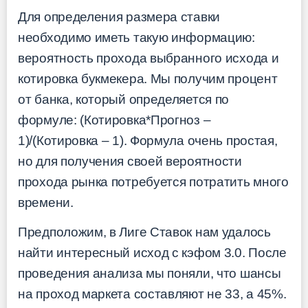
Для определения размера ставки
необходимо иметь такую информацию:
вероятность прохода выбранного исхода и
котировка букмекера. Мы получим процент
от банка, который определяется по
формуле: (Котировка*Прогноз –
1)/(Котировка – 1). Формула очень простая,
но для получения своей вероятности
прохода рынка потребуется потратить много
времени.
Предположим, в Лиге Ставок нам удалось
найти интересный исход с кэфом 3.0. После
проведения анализа мы поняли, что шансы
на проход маркета составляют не 33, а 45%.