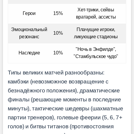
Хет-трики, сейвы
Герои
15%
вратарей, ассисты
Эмоциональный
Плачущие игроки,
10%
резонанс
ликующие стадионы
"Ночь в Энфилде",
Наследие
10%
"Стамбульское чудо"
Типы великих матчей разнообразны:
камбэки (невозможное возвращение с
безнадёжного положения), драматические
финалы (решающие моменты в последние
минуты), тактические шедевры (шахматные
партии тренеров), голевые феерии (5, 6, 7+
голов) и битвы титанов (противостояния