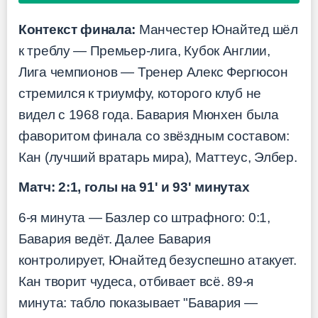
Контекст финала:
Манчестер Юнайтед шёл
к треблу — Премьер-лига, Кубок Англии,
Лига чемпионов — Тренер Алекс Фергюсон
стремился к триумфу, которого клуб не
видел с 1968 года. Бавария Мюнхен была
фаворитом финала со звёздным составом:
Кан (лучший вратарь мира), Маттеус, Элбер.
Матч: 2:1, голы на 91' и 93' минутах
6-я минута — Базлер со штрафного: 0:1,
Бавария ведёт. Далее Бавария
контролирует, Юнайтед безуспешно атакует.
Кан творит чудеса, отбивает всё. 89-я
минута: табло показывает "Бавария —