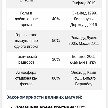
2+ гола
Энфилд 2019
Голы в
Юнайтед 1999,
добавленное
40%
Ливерпуль-
время
Дортмунд 2016
Героическое
Роналду, Дудек
выступление
50%
2005, Месси 2011
одного игрока
Тактический
Бенитес 2005
30%
разворот
(Хаманн в игру)
Атмосфера
Энфилд, Камп
стадиона как
80%
Ноу, Сантьяго
фактор
Бернабеу
Закономерности великих матчей:
Домашняя арена критична:
80%