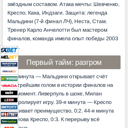
звёздным составом. Атака мечты: Шевченко,
Креспо, Кака, Индзаги. Защита: легенда
Мальдини (7-й финал ЛЧ), Неста, Стам.
Тренер Карло Анчелотти был мастером
финалов, команда имела опыт победы 2003
года.
Первый тайм: разгром
1-я минута — Мальдини открывает счёт
быстрейшим голом в истории финалов на
тот момент. Ливерпуль в шоке, Милан
контролирует игру. 39-я минута — Креспо
удваивает преимущество, 0:2. 44-я минута
— снова Креспо, 0:3. К перерыву всё
кончено.