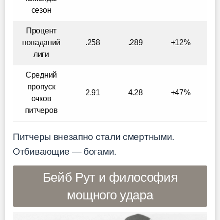
сезон
Процент
попаданий
.258
.289
+12%
лиги
Средний
пропуск
2.91
4.28
+47%
очков
питчеров
Питчеры внезапно стали смертными.
Отбивающие — богами.
Бейб Рут и философия
мощного удара