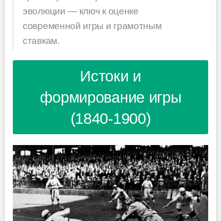
эволюции — ключ к оценке
современной игры и грамотным
ставкам.
Истоки и
формирование игры
(1840-1900)