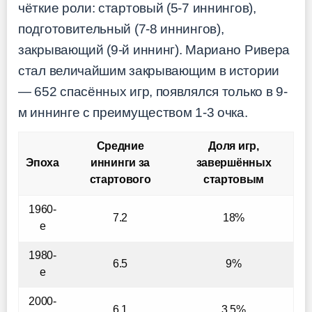
чёткие роли: стартовый (5-7 иннингов),
подготовительный (7-8 иннингов),
закрывающий (9-й иннинг). Мариано Ривера
стал величайшим закрывающим в истории
— 652 спасённых игр, появлялся только в 9-
м иннинге с преимуществом 1-3 очка.
Средние
Доля игр,
Эпоха
иннинги за
завершённых
стартового
стартовым
1960-
7.2
18%
е
1980-
6.5
9%
е
2000-
6.1
3.5%