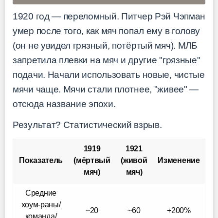
1920 год — переломный. Питчер Рэй Чэпман
умер после того, как мяч попал ему в голову
(он не увидел грязный, потёртый мяч). МЛБ
запретила плевки на мяч и другие "грязные"
подачи. Начали использовать новые, чистые
мячи чаще. Мячи стали плотнее, "живее" —
отсюда название эпохи.
Результат? Статистический взрыв.
1919
1921
Показатель
(мёртвый
(живой
Изменение
мяч)
мяч)
Средние
хоум-раны/
~20
~60
+200%
команда/