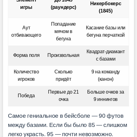
Никербокерс
игры
(раундерс)
(1845)
Попадание
Аут
Касание базы или
мячом в
отбивающего
бегуна перчаткой
бегуна
Квадрат-диамант
Форма поля
Произвольная
с базами
Количество
Сколько
9 на команду
игроков
придёт
(канон)
Первые до 21
Больше очков за
Победа
очка
9 иннингов
Самое гениальное в бейсболе — 90 футов
между базами. Если бы было 85 — слишком
легко украсть. 95 — почти невозможно.