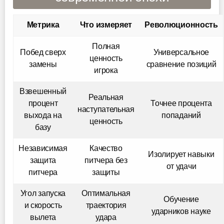
Метрика
Что измеряет
Революционность
Полная
Побед сверх
Универсальное
ценность
замены
сравнение позиций
игрока
Взвешенный
Реальная
процент
Точнее процента
наступательная
выхода на
попаданий
ценность
базу
Независимая
Качество
Изолирует навыки
защита
питчера без
от удачи
питчера
защиты
Угол запуска
Оптимальная
Обучение
и скорость
траектория
ударников науке
вылета
удара