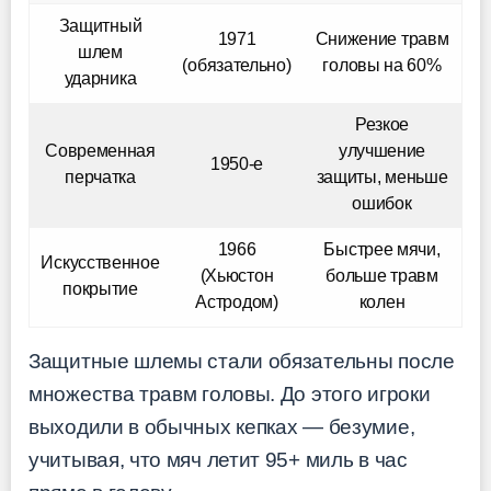
Защитный
1971
Снижение травм
шлем
(обязательно)
головы на 60%
ударника
Резкое
Современная
улучшение
1950-е
перчатка
защиты, меньше
ошибок
1966
Быстрее мячи,
Искусственное
(Хьюстон
больше травм
покрытие
Астродом)
колен
Защитные шлемы стали обязательны после
множества травм головы. До этого игроки
выходили в обычных кепках — безумие,
учитывая, что мяч летит 95+ миль в час