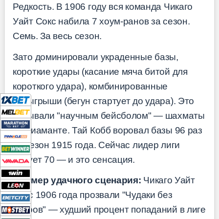
Редкость. В 1906 году вся команда Чикаго
Уайт Сокс набила 7 хоум-ранов за сезон.
Семь. За весь сезон.
Зато доминировали украденные базы,
короткие удары (касание мяча битой для
короткого удара), комбинированные
розыгрыши (бегун стартует до удара). Это
называли "научным бейсболом" — шахматы
на диаманте. Тай Кобб воровал базы 96 раз
за сезон 1915 года. Сейчас лидер лиги
ворует 70 — и это сенсация.
Пример удачного сценария:
Чикаго Уайт
Сокс 1906 года прозвали "Чудаки без
ударов" — худший процент попаданий в лиге