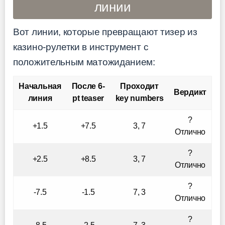
линии
Вот линии, которые превращают тизер из
казино-рулетки в инструмент с
положительным матожиданием:
Начальная
После 6-
Проходит
Вердикт
линия
pt teaser
key numbers
?
+1.5
+7.5
3, 7
Отлично
?
+2.5
+8.5
3, 7
Отлично
?
-7.5
-1.5
7, 3
Отлично
?