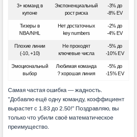
3+ команд в
Экспоненциальный
-3% до
купоне
рост риска
-8% EV
Тизеры в
Нет достаточных
-2% до
NBA/NHL
key numbers
-4% EV
Плохие линии
Не проходят
-5% до
(-10, +10)
ключевые числа
-10% EV
Эмоциональный
Любимая команда
-5% до
выбор
? хорошая линия
-15% EV
Самая частая ошибка — жадность.
"Добавлю ещё одну команду, коэффициент
вырастет с 1.83 до 2.50!" Поздравляю, вы
только что убили своё математическое
преимущество.