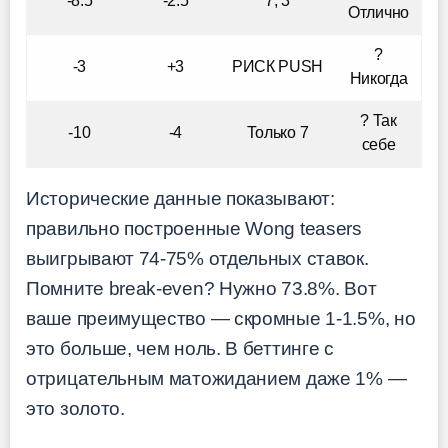
-8.5
-2.5
7, 3
Отлично
?
-3
+3
РИСК PUSH
Никогда
? Так
-10
-4
Только 7
себе
Исторические данные показывают:
правильно построенные Wong teasers
выигрывают 74-75% отдельных ставок.
Помните break-even? Нужно 73.8%. Вот
ваше преимущество — скромные 1-1.5%, но
это больше, чем ноль. В беттинге с
отрицательным матожиданием даже 1% —
это золото.