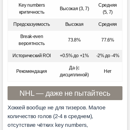
Key numbers
Средняя
Высокая (3, 7)
критичность
(5, 7)
Предсказуемость
Высокая
Средняя
Break-even
73.8%
77.6%
вероятность
Исторический ROI
+0.5% до +1%
-2% до -4%
Да (с
Рекомендация
Нет
дисциплиной)
NHL — даже не пытайтесь
Хоккей вообще не для тизеров. Малое
количество голов (2-4 в среднем),
отсутствие чётких key numbers,