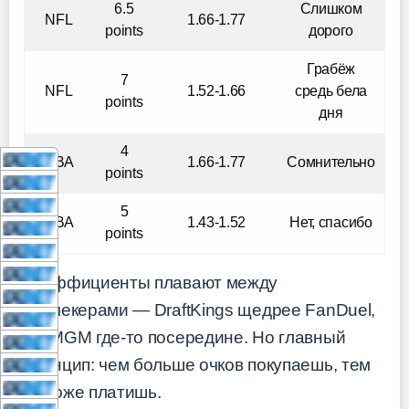
6.5
Слишком
NFL
1.66-1.77
points
дорого
Грабёж
7
NFL
1.52-1.66
средь бела
points
дня
4
NBA
1.66-1.77
Сомнительно
points
5
NBA
1.43-1.52
Нет, спасибо
points
Коэффициенты плавают между
букмекерами — DraftKings щедрее FanDuel,
BetMGM где-то посередине. Но главный
принцип: чем больше очков покупаешь, тем
дороже платишь.