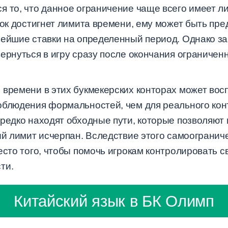
я то, что данное ограничение чаще всего имеет л
рок достигнет лимита времени, ему может быть пр
нейшие ставки на определенный период. Однако з
ернуться в игру сразу после окончания ограничен
 времени в этих букмекерских конторах может вос
облюдения формальностей, чем для реального кон
ередко находят обходные пути, которые позволяют
ый лимит исчерпан. Вследствие этого самоогранич
есто того, чтобы помочь игрокам контролировать с
ти.
Китайский язык в БК Олимп