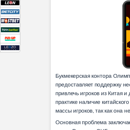
Букмекерская контора Олимп
предоставляет поддержку нес
привлечь игроков из Китая и 
практике наличие китайского
массы игроков, так как она 
Основная проблема заключае