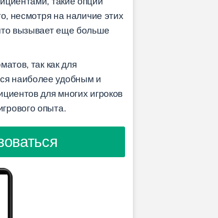
ициентами, такие опции
о, несмотря на наличие этих
 что вызывает еще больше
атов, так как для
ся наиболее удобным и
ициентов для многих игроков
грового опыта.
зоваться