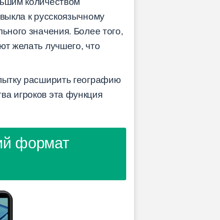
льшим количеством
ивыкла к русскоязычному
ьного значения. Более того,
ют желать лучшего, что
опытку расширить географию
ва игроков эта функция
кий формат