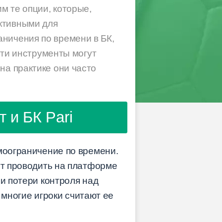
м те опции, которые,
ктивными для
ничения по времени в БК,
 эти инструменты могут
на практике они часто
 и БК Pari
амоограничение по времени.
ут проводить на платформе
ли потери контроля над
, многие игроки считают ее