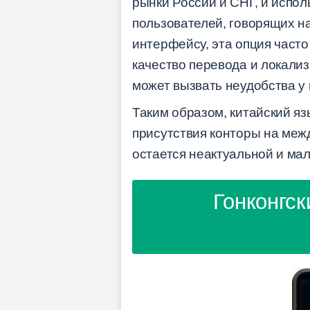
рынки России и СНГ, и испо
пользователей, говорящих на
интерфейсу, эта опция часто
качество перевода и локализ
может вызвать неудобства у 
Таким образом, китайский я
присутствия конторы на меж
остается неактуальной и ма
Гонконгск