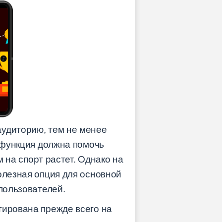
аудиторию, тем не менее
а функция должна помочь
м на спорт растет. Однако на
олезная опция для основной
пользователей.
тирована прежде всего на