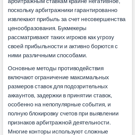
арбитражным ставкам крайне негативное,
поскольку арбитражники гарантированно
извлекают прибыль за счет несовершенства
ценообразования. Букмекеры
рассматривают таких игроков как угрозу
своей прибыльности и активно борются с
ними различными способами.
Основные методы противодействия
включают ограничение максимальных
размеров ставок для подозрительных
аккаунтов, задержки в принятии ставок,
особенно на непопулярные события, и
полную блокировку счетов при выявлении
признаков арбитражной деятельности.
Многие конторы используют сложные