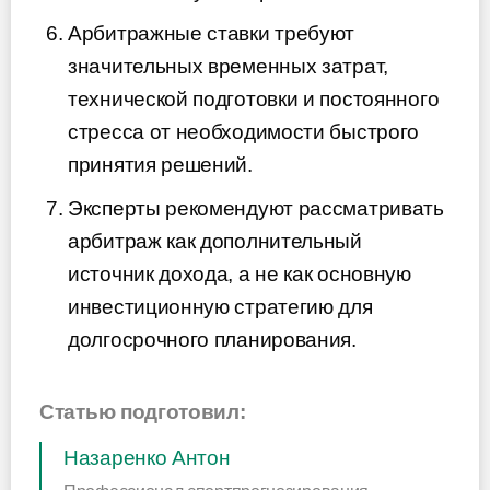
Арбитражные ставки требуют
значительных временных затрат,
технической подготовки и постоянного
стресса от необходимости быстрого
принятия решений.
Эксперты рекомендуют рассматривать
арбитраж как дополнительный
источник дохода, а не как основную
инвестиционную стратегию для
долгосрочного планирования.
Статью подготовил:
Назаренко Антон