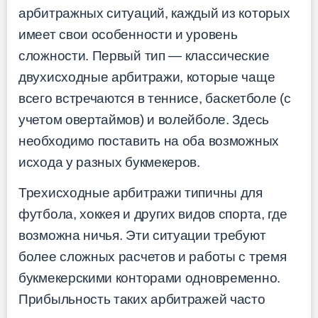
арбитражных ситуаций, каждый из которых
имеет свои особенности и уровень
сложности. Первый тип — классические
двухисходные арбитражи, которые чаще
всего встречаются в теннисе, баскетболе (с
учетом овертаймов) и волейболе. Здесь
необходимо поставить на оба возможных
исхода у разных букмекеров.
Трехисходные арбитражи типичны для
футбола, хоккея и других видов спорта, где
возможна ничья. Эти ситуации требуют
более сложных расчетов и работы с тремя
букмекерскими конторами одновременно.
Прибыльность таких арбитражей часто