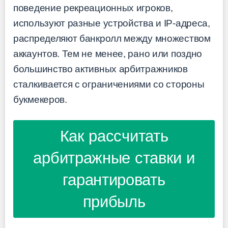
поведение рекреационных игроков,
используют разные устройства и IP-адреса,
распределяют банкролл между множеством
аккаунтов. Тем не менее, рано или поздно
большинство активных арбитражников
сталкивается с ограничениями со стороны
букмекеров.
Как рассчитать
арбитражные ставки и
гарантировать
прибыль