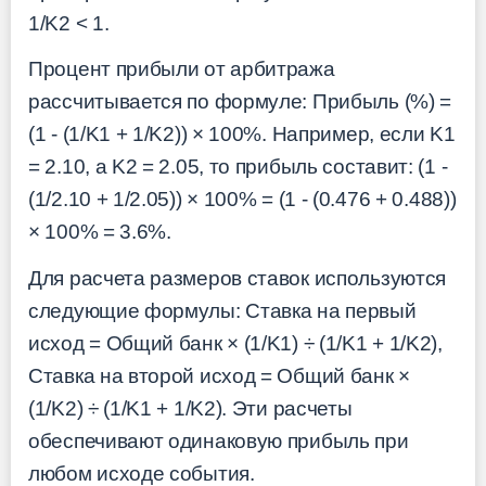
1/K2 < 1.
Процент прибыли от арбитража
рассчитывается по формуле: Прибыль (%) =
(1 - (1/K1 + 1/K2)) × 100%. Например, если K1
= 2.10, а K2 = 2.05, то прибыль составит: (1 -
(1/2.10 + 1/2.05)) × 100% = (1 - (0.476 + 0.488))
× 100% = 3.6%.
Для расчета размеров ставок используются
следующие формулы: Ставка на первый
исход = Общий банк × (1/K1) ÷ (1/K1 + 1/K2),
Ставка на второй исход = Общий банк ×
(1/K2) ÷ (1/K1 + 1/K2). Эти расчеты
обеспечивают одинаковую прибыль при
любом исходе события.