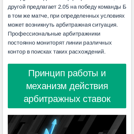
другой предлагает 2.05 на победу команды Б
в том же матче, при определенных условиях
может возникнуть арбитражная ситуация.
Профессиональные арбитражники
постоянно мониторят линии различных
контор в поисках таких расхождений.
Принцип работы и
механизм действия
арбитражных ставок