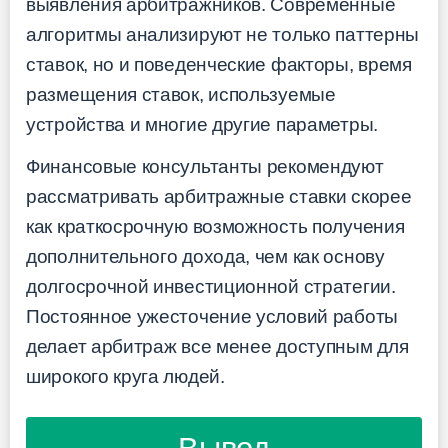
выявления арбитражников. Современные
алгоритмы анализируют не только паттерны
ставок, но и поведенческие факторы, время
размещения ставок, используемые
устройства и многие другие параметры.
Финансовые консультанты рекомендуют
рассматривать арбитражные ставки скорее
как краткосрочную возможность получения
дополнительного дохода, чем как основу
долгосрочной инвестиционной стратегии.
Постоянное ужесточение условий работы
делает арбитраж все менее доступным для
широкого круга людей.