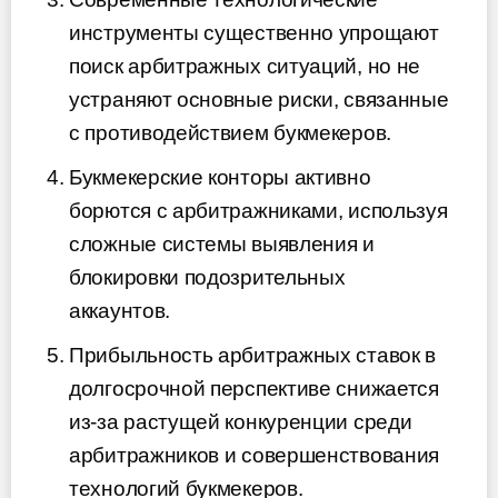
инструменты существенно упрощают
поиск арбитражных ситуаций, но не
устраняют основные риски, связанные
с противодействием букмекеров.
Букмекерские конторы активно
борются с арбитражниками, используя
сложные системы выявления и
блокировки подозрительных
аккаунтов.
Прибыльность арбитражных ставок в
долгосрочной перспективе снижается
из-за растущей конкуренции среди
арбитражников и совершенствования
технологий букмекеров.