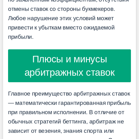
отмены ставок со стороны букмекеров.
Любое нарушение этих условий может
привести к убыткам вместо ожидаемой
прибыли.
Плюсы и минусы
арбитражных ставок
Главное преимущество арбитражных ставок
— математически гарантированная прибыль
при правильном исполнении. В отличие от
обычных стратегий беттинга, арбитраж не
зависит от везения, знания спорта или