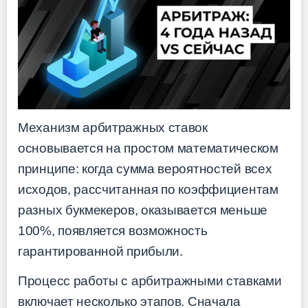
Механизм арбитражных ставок
основывается на простом математическом
принципе: когда сумма вероятностей всех
исходов, рассчитанная по коэффициентам
разных букмекеров, оказывается меньше
100%, появляется возможность
гарантированной прибыли.
Процесс работы с арбитражными ставками
включает несколько этапов. Сначала