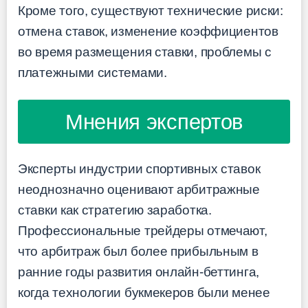
Кроме того, существуют технические риски:
отмена ставок, изменение коэффициентов
во время размещения ставки, проблемы с
платежными системами.
Мнения экспертов
Эксперты индустрии спортивных ставок
неоднозначно оценивают арбитражные
ставки как стратегию заработка.
Профессиональные трейдеры отмечают,
что арбитраж был более прибыльным в
ранние годы развития онлайн-беттинга,
когда технологии букмекеров были менее