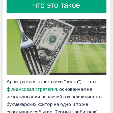
что это такое
Арбитражная ставка (или "вилка") — это
финансовая стратегия
, основанная на
использовании различий в коэффициентах
букмекерских контор на одно и то же
спортивное событие. Термин "арбитраж"