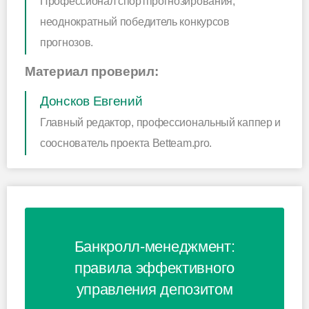
Профессионал спортпрогнозирования,
неоднократный победитель конкурсов
прогнозов.
Материал проверил:
Донсков Евгений
Главный редактор, профессиональный каппер и
сооснователь проекта Betteam.pro.
Банкролл-менеджмент:
правила эффективного
управления депозитом